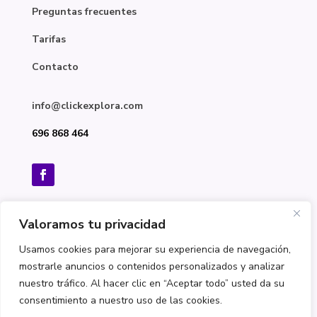
Preguntas frecuentes
Tarifas
Contacto
info@clickexplora.com
696 868 464
Aviso legal
Valoramos tu privacidad
Usamos cookies para mejorar su experiencia de navegación,
Política de privacidad
mostrarle anuncios o contenidos personalizados y analizar
Política de cookies
nuestro tráfico. Al hacer clic en “Aceptar todo” usted da su
consentimiento a nuestro uso de las cookies.
Acceso a formación